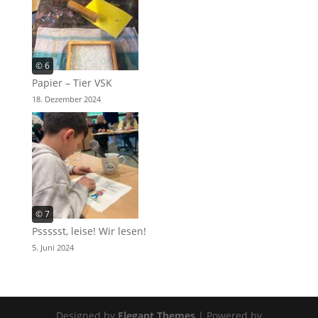
© 6
Papier – Tier VSK
18. Dezember 2024
© 7
Pssssst, leise! Wir lesen!
5. Juni 2024
Designed by
Elegant Themes
| Powered by